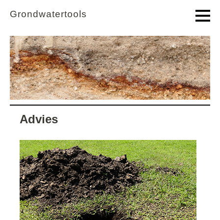
Overslaan en naar de inhoud gaan
Ga direct naar het hoofdmenu
Grondwatertools
Advies