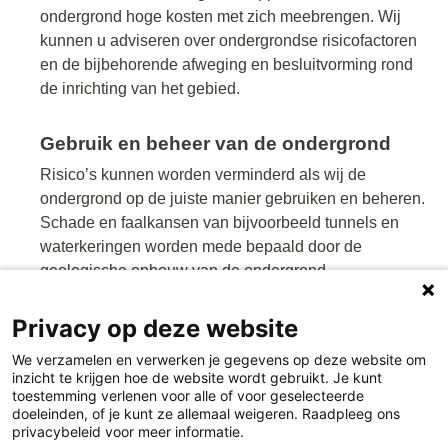
ondergrond hoge kosten met zich meebrengen. Wij
kunnen u adviseren over ondergrondse risicofactoren
en de bijbehorende afweging en besluitvorming rond
de inrichting van het gebied.
Gebruik en beheer van de ondergrond
Risico’s kunnen worden verminderd als wij de
ondergrond op de juiste manier gebruiken en beheren.
Schade en faalkansen van bijvoorbeeld tunnels en
waterkeringen worden mede bepaald door de
geologische opbouw van de ondergrond.
Privacy op deze website
Advies op maat
Ook als het gaat om systematisch digitaal opslaan en
We verzamelen en verwerken je gegevens op deze website om
inzicht te krijgen hoe de website wordt gebruikt. Je kunt
beheren van ondergrondgegevens kunnen wij u van
toestemming verlenen voor alle of voor geselecteerde
dienst zijn. En er kan nog veel meer. Laat ons weten
doeleinden, of je kunt ze allemaal weigeren. Raadpleeg ons
wat uw vraag is en wij denken met u mee voor een
privacybeleid voor meer informatie.