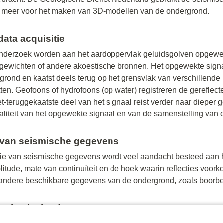
 meer voor het maken van 3D-modellen van de ondergrond.
ata acquisitie
nderzoek worden aan het aardoppervlak geluidsgolven opgewe
lgewichten of andere akoestische bronnen. Het opgewekte signa
grond en kaatst deels terug op het grensvlak van verschillende
en. Geofoons of hydrofoons (op water) registreren de gereflect
et-teruggekaatste deel van het signaal reist verder naar dieper
aliteit van het opgewekte signaal en van de samenstelling van
e van seismische gegevens
atie van seismische gegevens wordt veel aandacht besteed aan he
tude, mate van continuïteit en de hoek waarin reflecties voork
andere beschikbare gegevens van de ondergrond, zoals boorbe
seismische data