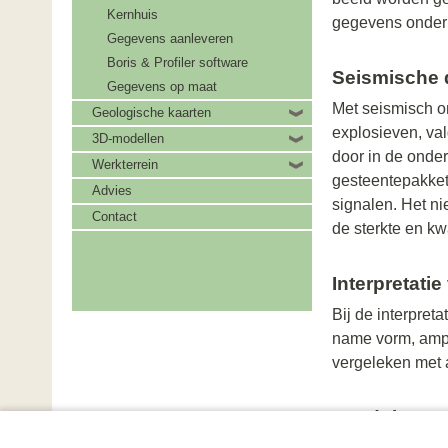
Kernhuis
gegevens onder
Gegevens aanleveren
Boris & Profiler software
Seismische d
Gegevens op maat
Met seismisch o
Geologische kaarten
explosieven, va
3D-modellen
door in de onder
Werkterrein
gesteentepakkett
Advies
signalen. Het ni
Contact
de sterkte en kw
Interpretati
Bij de interpret
name vorm, ampli
vergeleken met 
Raadplegen 