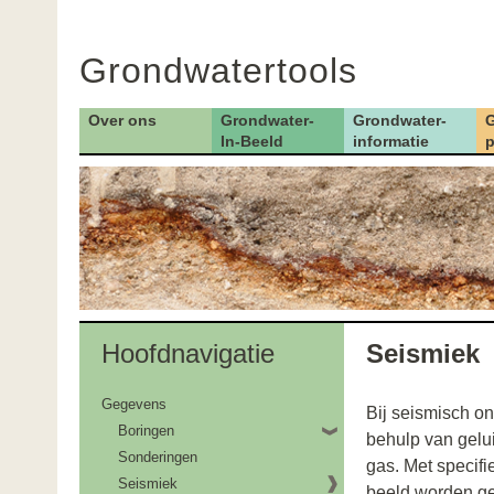
Grondwatertools
Over ons
Grondwater-
Grondwater-
G
Hoofdnavigatie
In-Beeld
informatie
p
Hoofdnavigatie
Seismiek
Gegevens
Bij seismisch o
Boringen
behulp van gelui
Sonderingen
gas. Met specifi
Seismiek
beeld worden ge