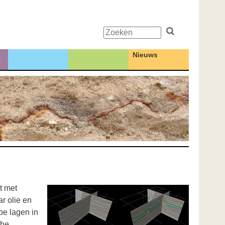
Zoeken
Nieuws
t met
r olie en
pe lagen in
che