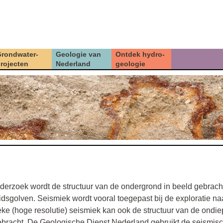
Overslaan en naar de inhoud gaan
Ga direct naar het hoofdmenu
rondwater-
Geologie van
Ontdek hydro-
rojecten
Nederland
geologie
nderzoek wordt de structuur van de ondergrond in beeld gebrach
dsgolven. Seismiek wordt vooral toegepast bij de exploratie naa
eke (hoge resolutie) seismiek kan ook de structuur van de ondie
bracht. De Geologische Dienst Nederland gebruikt de seismis